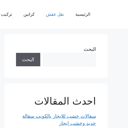
نتقل
لى
الرئيسية
نقل عفش
كراتين
تركيب 
لمحتوى
البحث
البحث
احدث المقالات
سقالات خشب للايجار بالكويت سقالة
حديد وخشب ايجار