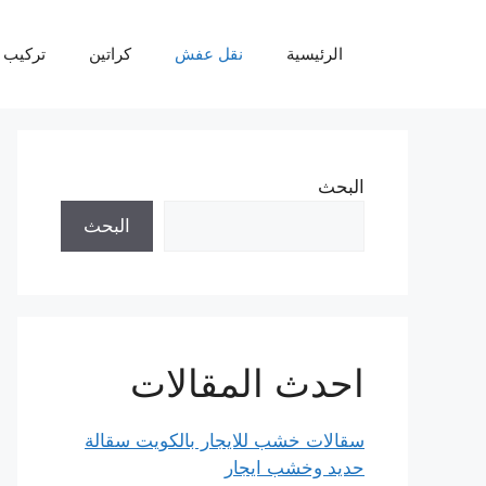
نتقل
لى
الرئيسية
نقل عفش
كراتين
تركيب 
لمحتوى
البحث
البحث
احدث المقالات
سقالات خشب للايجار بالكويت سقالة
حديد وخشب ايجار