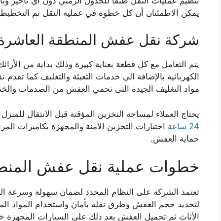
تنظيم عمليات النقل طبقا للجدول الزمني دون اي تأخير و
يمكن الاطمئنان أن كل خطوة في عملية النقل تم التخطيط له
شركة نقل عفش المنطقة العاشرة 24 ساع
يتم التعامل مع كل قطعة بعناية كبيرة وذلك بداية من الأرا
الكهربائية بالإضافة الي خدمات التعبئة والتغليف كما تقد
مواد التغليف الجيدة التى تحمي العفش من الصدمات والخ
يحتاج العملاء لمساحة التخزين المؤقتة قبل الانتقال للمنزل
24 ساعة
اختيارات التخزين الامنة والمجهزة بكاميرات المر
حماية العفش.
خطوات عملية نقل عفش المنطق
تعتمد الشركة على النظام المحدد لضمان سهولة وسرعة الع
لتحديد حجم العفش وطرق نقله بأمان واستخدام المواد المتي
الأثاث ثم تحميل العفش بعد ذلك على السيارات المجهزة خص