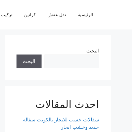
نتقل
لى
الرئيسية
نقل عفش
كراتين
تركيب 
لمحتوى
البحث
البحث
احدث المقالات
سقالات خشب للايجار بالكويت سقالة
حديد وخشب ايجار