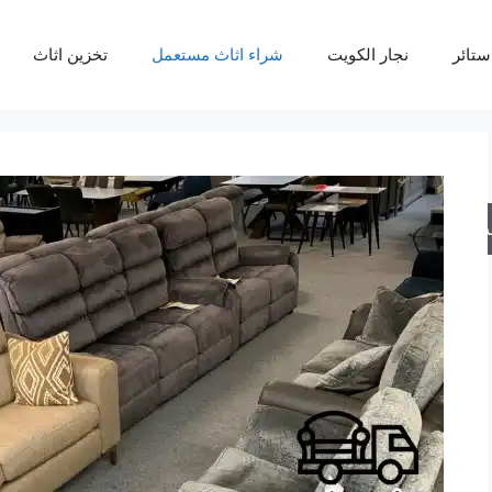
ستائر
نجار الكويت
شراء اثاث مستعمل
تخزين اثاث
حث