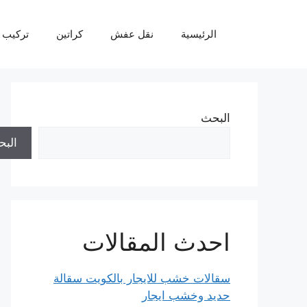
نتقل
لى
الرئيسية
نقل عفش
كراتين
تركيب 
لمحتوى
البحث
الب
احدث المقالات
سقالات خشب للايجار بالكويت سقالة
حديد وخشب ايجار