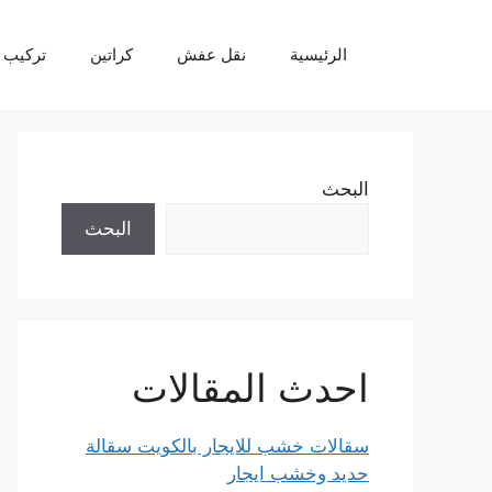
نتقل
لى
الرئيسية
نقل عفش
كراتين
تركيب 
لمحتوى
البحث
البحث
احدث المقالات
سقالات خشب للايجار بالكويت سقالة
حديد وخشب ايجار