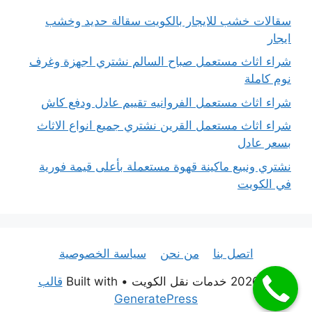
سقالات خشب للايجار بالكويت سقالة حديد وخشب
ايجار
شراء اثاث مستعمل صباح السالم نشتري اجهزة وغرف
نوم كاملة
شراء اثاث مستعمل الفروانيه تقييم عادل ودفع كاش
شراء اثاث مستعمل القرين نشتري جميع انواع الاثاث
بسعر عادل
نشتري ونبيع ماكينة قهوة مستعملة بأعلى قيمة فورية
في الكويت
اتصل بنا
من نحن
سياسة الخصوصية
© 2026 خدمات نقل الكويت
• Built with
قالب
GeneratePress