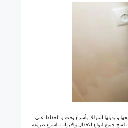
يحها وتبديلها لمنزلك بأسرع وقت و الحفاظ على
تكسير و الخدوش، لذلك وفرنا لك خدمة 24 ساعة لفتح جميع انواع الاقفال والابواب باسرع طريقة