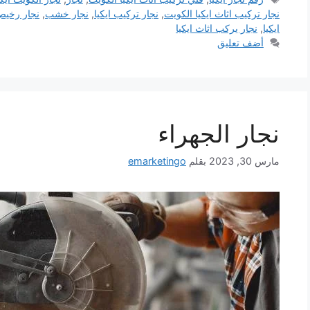
نجار تركيب اثاث ايكيا الكويت
,
نجار تركيب ايكيا
,
نجار خشب
,
نجار رخي
ايكيا
,
نجار يركب اثاث ايكيا
أضف تعليق
نجار الجهراء
مارس 30, 2023
بقلم
emarketingo