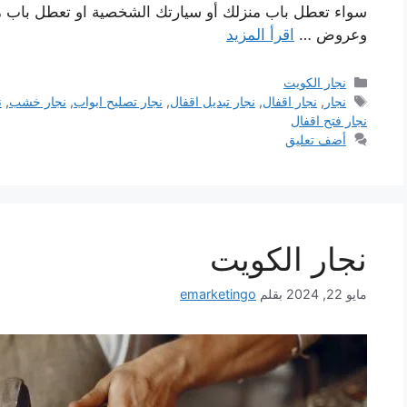
سواء تعطل باب منزلك أو سيارتك الشخصية او تعطل باب م
وعروض …
اقرأ المزيد
التصنيفات
نجار الكويت
الوسوم
نجار
,
نجار اقفال
,
نجار تبديل اقفال
,
نجار تصليح ابواب
,
نجار خشب
,
ن
نجار فتح اقفال
أضف تعليق
نجار الكويت
مايو 22, 2024
بقلم
emarketingo