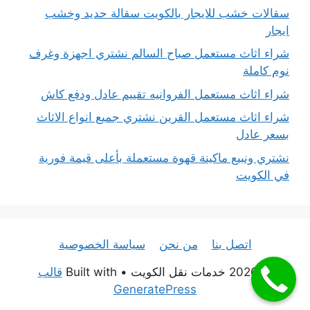
سقالات خشب للايجار بالكويت سقالة حديد وخشب
ايجار
شراء اثاث مستعمل صباح السالم نشتري اجهزة وغرف
نوم كاملة
شراء اثاث مستعمل الفروانيه تقييم عادل ودفع كاش
شراء اثاث مستعمل القرين نشتري جميع انواع الاثاث
بسعر عادل
نشتري ونبيع ماكينة قهوة مستعملة بأعلى قيمة فورية
في الكويت
اتصل بنا
من نحن
سياسة الخصوصية
© 2026 خدمات نقل الكويت
• Built with
قالب
GeneratePress