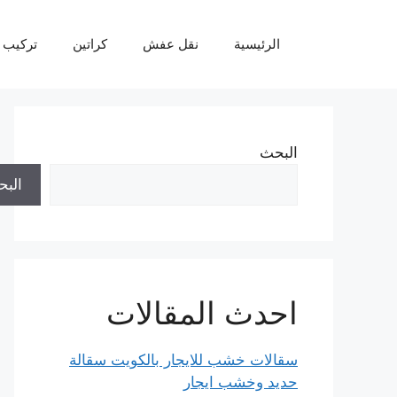
نتقل
لى
الرئيسية
نقل عفش
كراتين
تركيب 
لمحتوى
البحث
الب
احدث المقالات
سقالات خشب للايجار بالكويت سقالة
حديد وخشب ايجار