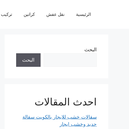
نتقل
لى
الرئيسية
نقل عفش
كراتين
تركيب 
لمحتوى
البحث
البحث
احدث المقالات
سقالات خشب للايجار بالكويت سقالة
حديد وخشب ايجار