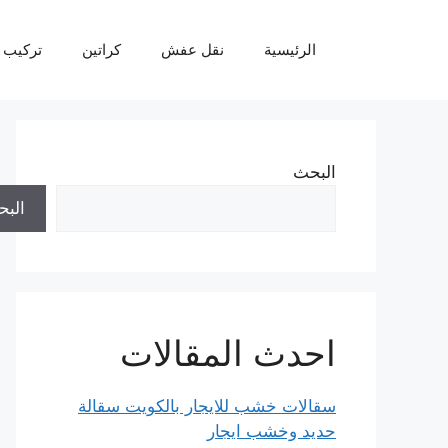
نتقل
لى
الرئيسية
نقل عفش
كراتين
تركيب 
لمحتوى
البحث
الب
احدث المقالات
سقالات خشب للايجار بالكويت سقالة
حديد وخشب ايجار