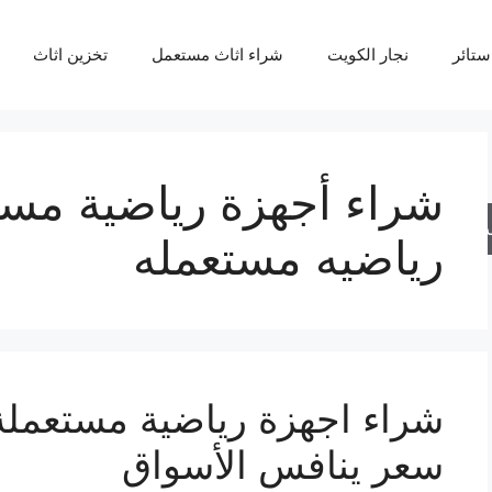
ستائر
نجار الكويت
شراء اثاث مستعمل
تخزين اثاث
شراء أجهزة رياضية مست
حث
رياضيه مستعمله
سعر ينافس الأسواق