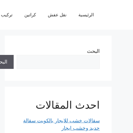
نتقل
لى
الرئيسية
نقل عفش
كراتين
تركيب 
لمحتوى
البحث
الب
احدث المقالات
سقالات خشب للايجار بالكويت سقالة
حديد وخشب ايجار