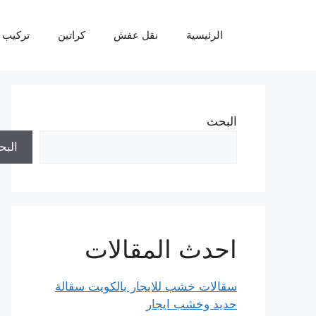
نتقل
لى
الرئيسية
نقل عفش
كراتين
تركيب 
لمحتوى
البحث
الب
احدث المقالات
سقالات خشب للايجار بالكويت سقالة
حديد وخشب ايجار