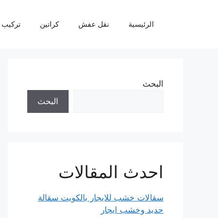
نتقل
لى
الرئيسية
نقل عفش
كراتين
تركيب 
لمحتوى
البحث
البحث
احدث المقالات
سقالات خشب للايجار بالكويت سقالة
حديد وخشب ايجار