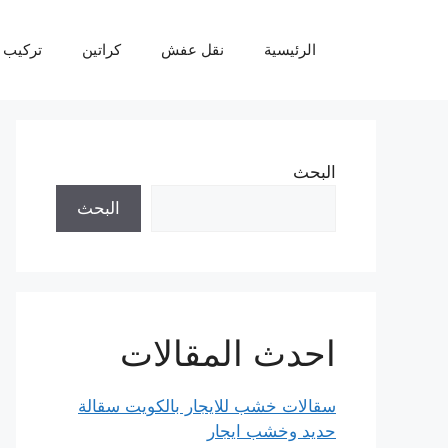
نتقل
لى
الرئيسية
نقل عفش
كراتين
تركيب 
لمحتوى
البحث
البحث
احدث المقالات
سقالات خشب للايجار بالكويت سقالة
حديد وخشب ايجار