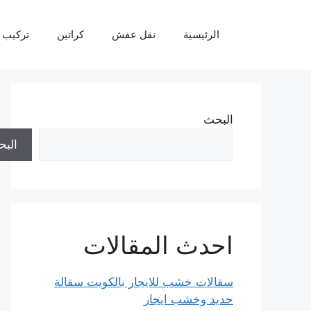
نتقل
لى
الرئيسية
نقل عفش
كراتين
تركيب 
لمحتوى
البحث
الب
احدث المقالات
سقالات خشب للايجار بالكويت سقالة
حديد وخشب ايجار