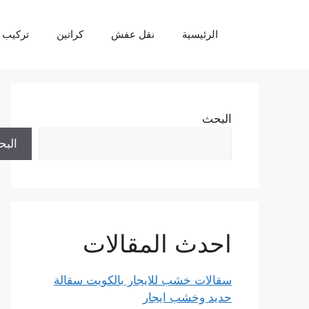
نتقل
لى
الرئيسية
نقل عفش
كراتين
تركيب 
لمحتوى
البحث
الب
احدث المقالات
سقالات خشب للايجار بالكويت سقالة
حديد وخشب ايجار