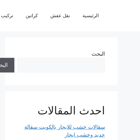
نتقل
لى
الرئيسية
نقل عفش
كراتين
تركيب 
لمحتوى
البحث
الب
احدث المقالات
سقالات خشب للايجار بالكويت سقالة
حديد وخشب ايجار