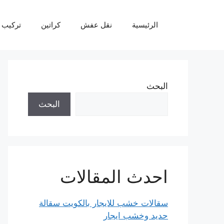
نتقل
لى
الرئيسية
نقل عفش
كراتين
تركيب 
لمحتوى
البحث
البحث
احدث المقالات
سقالات خشب للايجار بالكويت سقالة
حديد وخشب ايجار