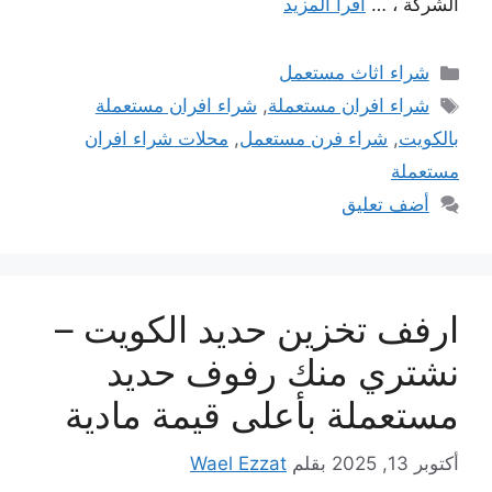
الشركة ، …
اقرأ المزيد
التصنيفات
شراء اثاث مستعمل
الوسوم
شراء افران مستعملة
,
شراء افران مستعملة
بالكويت
,
شراء فرن مستعمل
,
محلات شراء افران
مستعملة
أضف تعليق
ارفف تخزين حديد الكويت –
نشتري منك رفوف حديد
مستعملة بأعلى قيمة مادية
أكتوبر 13, 2025
بقلم
Wael Ezzat